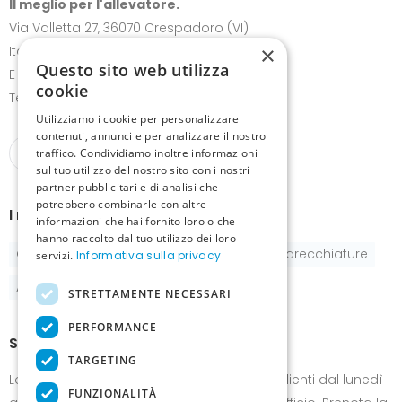
Il meglio per l'allevatore.
Via Valletta 27, 36070 Crespadoro (VI)
×
Italia
Questo sito web utilizza
E-mail:
info@canariz.it
cookie
Telefono
+39 345 837 8123
Utilizziamo i cookie per personalizzare
contenuti, annunci e per analizzare il nostro
traffico. Condividiamo inoltre informazioni
sul tuo utilizzo del nostro sito con i nostri
partner pubblicitari e di analisi che
potrebbero combinarle con altre
I nostri prodotti
informazioni che hai fornito loro o che
hanno raccolto dal tuo utilizzo dei loro
Gabbie
Pastoncini e integratori
Apparecchiature
servizi.
Informativa sulla privacy
Accessori
STRETTAMENTE NECESSARI
PERFORMANCE
Show-room
TARGETING
Lo show-room è a disposizione dei nostri clienti dal lunedì
FUNZIONALITÀ