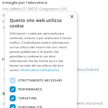
Il meglio per l'allevatore.
Via Valletta 27, 36070 Crespadoro (VI)
×
Italia
Questo sito web utilizza
E-mail:
info@canariz.it
cookie
Telefono
+39 345 837 8123
Utilizziamo i cookie per personalizzare
contenuti, annunci e per analizzare il nostro
traffico. Condividiamo inoltre informazioni
sul tuo utilizzo del nostro sito con i nostri
partner pubblicitari e di analisi che
potrebbero combinarle con altre
I nostri prodotti
informazioni che hai fornito loro o che
hanno raccolto dal tuo utilizzo dei loro
Gabbie
Pastoncini e integratori
Apparecchiature
servizi.
Informativa sulla privacy
Accessori
STRETTAMENTE NECESSARI
PERFORMANCE
Show-room
TARGETING
Lo show-room è a disposizione dei nostri clienti dal lunedì
FUNZIONALITÀ