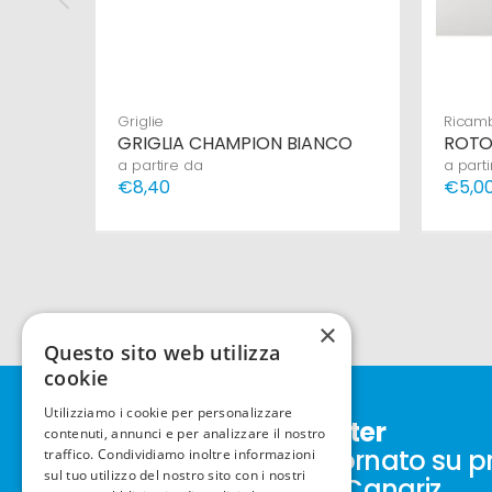
Griglie
Ricam
GRIGLIA CHAMPION BIANCO
ROTO
a partire da
a part
€8,40
€5,0
×
Questo sito web utilizza
cookie
Utilizziamo i cookie per personalizzare
Iscriviti alla newsletter
contenuti, annunci e per analizzare il nostro
Resta sempre aggiornato su p
traffico. Condividiamo inoltre informazioni
sul tuo utilizzo del nostro sito con i nostri
nuovi prodotti New Canariz.