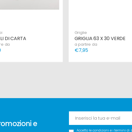
bi
Griglie
LI DI CARTA
GRIGLIA 63 X 30 VERDE
ire da
a partire da
0
€7,95
romozioni e
Accetto le condizioni e i termini di