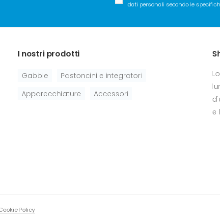
dati personali secondo le specifiche
I nostri prodotti
S
Lo
Gabbie
Pastoncini e integratori
lu
Apparecchiature
Accessori
d'
e 
Cookie Policy