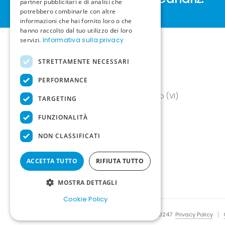
partner pubblicitari e di analisi che
potrebbero combinarle con altre
informazioni che hai fornito loro o che
hanno raccolto dal tuo utilizzo dei loro
servizi.
Informativa sulla privacy
STRETTAMENTE NECESSARI
PERFORMANCE
Il meglio per l'allevatore.
Via Valletta 27, 36070 Crespadoro (VI)
TARGETING
Italia
FUNZIONALITÀ
E-mail:
info@canariz.it
Telefono
+39 345 837 8123
NON CLASSIFICATI
ACCETTA TUTTO
RIFIUTA TUTTO
MOSTRA DETTAGLI
Cookie Policy
© 2023 New Canariz S.A.S. P.Iva 04346810247
Privacy Policy