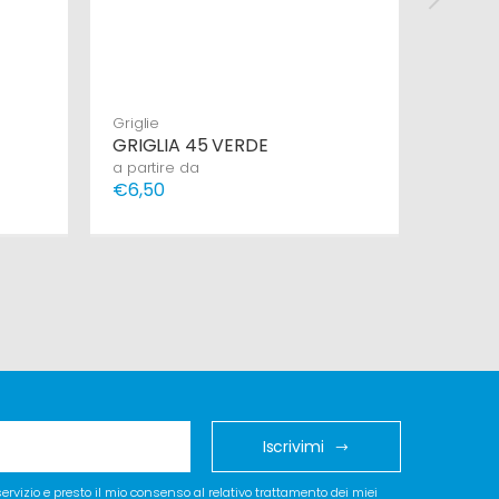
Griglie
Griglie
GRIGLIA 45 VERDE
GRIGL
a partire da
a parti
€6,50
€6,00
Iscrivimi
 servizio e presto il mio consenso al relativo trattamento dei miei