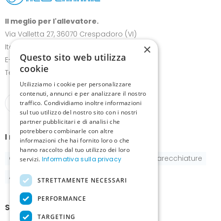
Il meglio per l'allevatore.
Via Valletta 27, 36070 Crespadoro (VI)
×
Italia
Questo sito web utilizza
E-mail:
info@canariz.it
cookie
Telefono
+39 345 837 8123
Utilizziamo i cookie per personalizzare
contenuti, annunci e per analizzare il nostro
traffico. Condividiamo inoltre informazioni
sul tuo utilizzo del nostro sito con i nostri
partner pubblicitari e di analisi che
potrebbero combinarle con altre
I nostri prodotti
informazioni che hai fornito loro o che
hanno raccolto dal tuo utilizzo dei loro
Gabbie
Pastoncini e integratori
Apparecchiature
servizi.
Informativa sulla privacy
Accessori
STRETTAMENTE NECESSARI
PERFORMANCE
Show-room
TARGETING