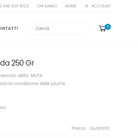
39 345 837 8123
ACCOUNT
CHI SIAMO
HOME
Cerca
0
ONTATTI
 da 250 Gr
 periodo della MUTA.
iora la condizione delle piume
oni
Prezzo
Quantità