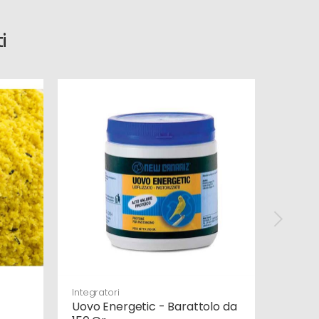
i
Integratori
Pastonc
Uovo Energetic - Barattolo da
Giallo