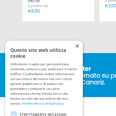
150 Gr
a part
€2,0
a partire da
€8,00
×
Questo sito web utilizza
cookie
Utilizziamo i cookie per personalizzare
Iscriviti alla newsletter
contenuti, annunci e per analizzare il nostro
Resta sempre aggiornato su p
traffico. Condividiamo inoltre informazioni
sul tuo utilizzo del nostro sito con i nostri
nuovi prodotti New Canariz.
partner pubblicitari e di analisi che
potrebbero combinarle con altre
informazioni che hai fornito loro o che
hanno raccolto dal tuo utilizzo dei loro
servizi.
Informativa sulla privacy
STRETTAMENTE NECESSARI