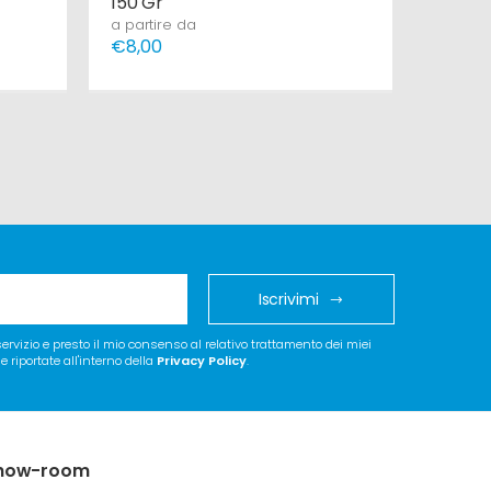
150 Gr
a parti
€5,00
a partire da
€8,00
Iscrivimi
 servizio e presto il mio consenso al relativo trattamento dei miei
 riportate all'interno della
Privacy Policy
.
how-room