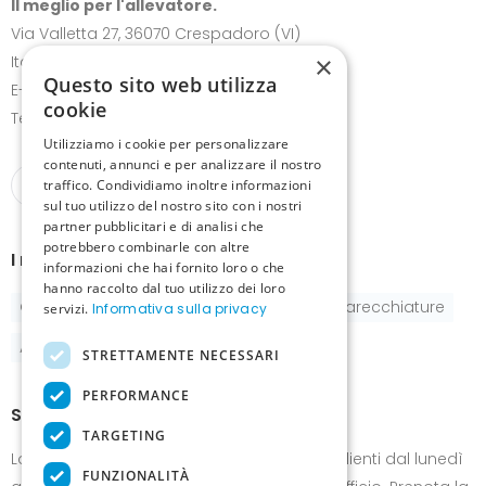
Il meglio per l'allevatore.
Via Valletta 27, 36070 Crespadoro (VI)
×
Italia
Questo sito web utilizza
E-mail:
info@canariz.it
cookie
Telefono
+39 345 837 8123
Utilizziamo i cookie per personalizzare
contenuti, annunci e per analizzare il nostro
traffico. Condividiamo inoltre informazioni
sul tuo utilizzo del nostro sito con i nostri
partner pubblicitari e di analisi che
potrebbero combinarle con altre
I nostri prodotti
informazioni che hai fornito loro o che
hanno raccolto dal tuo utilizzo dei loro
Gabbie
Pastoncini e integratori
Apparecchiature
servizi.
Informativa sulla privacy
Accessori
STRETTAMENTE NECESSARI
PERFORMANCE
Show-room
TARGETING
Lo show-room è a disposizione dei nostri clienti dal lunedì
FUNZIONALITÀ