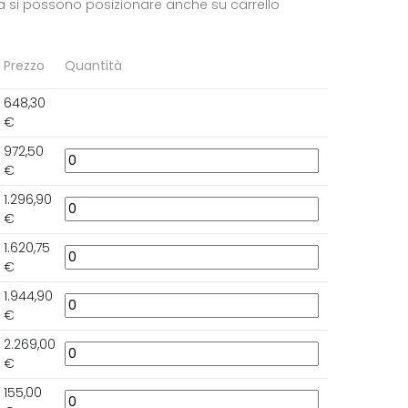
ta si possono posizionare anche su carrello
Prezzo
Quantità
648,30
€
972,50
€
1.296,90
€
1.620,75
€
1.944,90
€
2.269,00
€
155,00