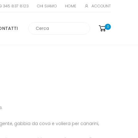
39 345 837 8123
ACCOUNT
CHI SIAMO
HOME
Cerca
0
ONTATTI
a.
sigente, gabbia da cova e voliera per canarini,