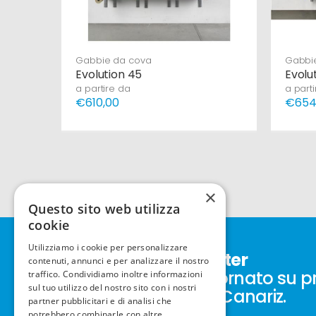
Gabbie da cova
Gabbi
ero
Evolution 45
Evolu
a partire da
a part
€610,00
€654
×
Questo sito web utilizza
cookie
Utilizziamo i cookie per personalizzare
Iscriviti alla newsletter
contenuti, annunci e per analizzare il nostro
Resta sempre aggiornato su p
traffico. Condividiamo inoltre informazioni
sul tuo utilizzo del nostro sito con i nostri
nuovi prodotti New Canariz.
partner pubblicitari e di analisi che
potrebbero combinarle con altre