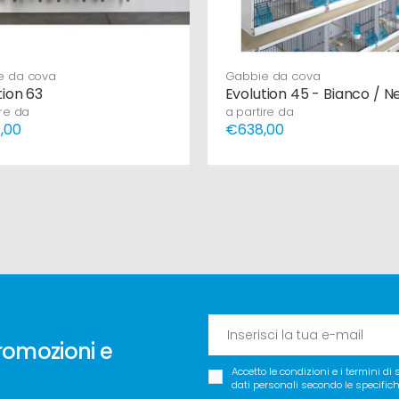
e da cova
Gabbie da cova
tion 63
Evolution 45 - Bianco / N
ire da
a partire da
,00
€638,00
romozioni e
Accetto le condizioni e i termini di
dati personali secondo le specifiche